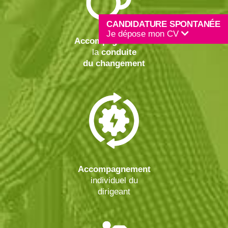
CANDIDATURE SPONTANÉE
Je dépose mon CV
Accompagnement
à
la
conduite
du changement
Accompagnement
individuel du
dirigeant