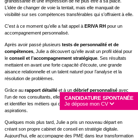
grandissante et une impression de ne plus être à sa place.
L’idée de changer de voie la tentait, mais elle manquait de
visibilité sur ses compétences transférables qui s’offraient à elle.
C’est à ce moment qu’elle a fait appel à
ERIVA RH
pour un
accompagnement personnalisé.
Après avoir passé plusieurs
tests de personnalité et de
compétences
, Julie a découvert qu’elle avait un profil idéal pour
le
conseil et l’accompagnement stratégique
. Ses résultats
mettaient en avant une forte capacité d’écoute, une grande
aisance relationnelle et un talent naturel pour l’analyse et la
résolution de problèmes.
Grâce au
rapport détaillé
et à un
débrief personnalisé
avec
l’un de nos consultants, elle a pu mieux comprendre ses atouts
CANDIDATURE SPONTANÉE
et identifier les métiers qui correspondaient réellement à ses
Je dépose mon CV
aspirations.
Quelques mois plus tard, Julie a pris un nouveau départ en
créant son propre cabinet de conseil en stratégie digitale.
Aujourd’hui, elle accompagne des PME dans leur transformation